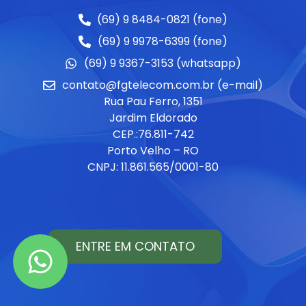
(69) 9 8484-0821 (fone)
(69) 9 9978-6399 (fone)
(69) 9 9367-3153 (whatsapp)
contato@fgtelecom.com.br (e-mail)
Rua Pau Ferro, 1351
Jardim Eldorado
CEP.:76.811-742
Porto Velho – RO
CNPJ: 11.861.565/0001-80
ENTRE EM CONTATO